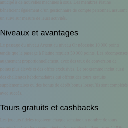
anticipé à de nouvelles machines à sous. Les membres Platine
bénéficient également d’un gestionnaire de compte personnel, assurant
un suivi sur mesure de leurs activités.
Niveaux et avantages
Le passage du niveau Argent au niveau Or nécessite 10 000 points,
tandis que le passage à Platine requiert 50 000 points. Les récompenses
augmentent proportionnellement, avec des taux de conversion de
points plus élevés et des offres exclusives. Le programme inclut aussi
des challenges hebdomadaires qui offrent des tours gratuits
supplémentaires ou des bonus de dépôt bonus lorsqu’ils sont complétés
avec succès.
Tours gratuits et cashbacks
Les joueurs fidèles reçoivent chaque semaine un nombre de tours
gratuits basé sur leur statut, ainsi qu’un cashback allant jusqu’à 15 %