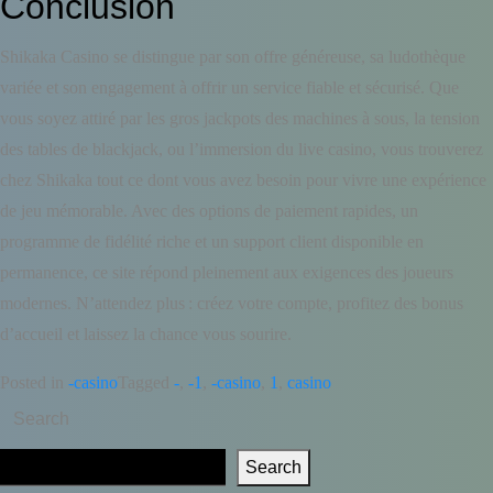
Conclusion
Shikaka Casino se distingue par son offre généreuse, sa ludothèque
variée et son engagement à offrir un service fiable et sécurisé. Que
vous soyez attiré par les gros jackpots des machines à sous, la tension
des tables de blackjack, ou l’immersion du live casino, vous trouverez
chez Shikaka tout ce dont vous avez besoin pour vivre une expérience
de jeu mémorable. Avec des options de paiement rapides, un
programme de fidélité riche et un support client disponible en
permanence, ce site répond pleinement aux exigences des joueurs
modernes. N’attendez plus : créez votre compte, profitez des bonus
d’accueil et laissez la chance vous sourire.
Posted in
-casino
Tagged
-
,
-1
,
-casino
,
1
,
casino
Search
Search