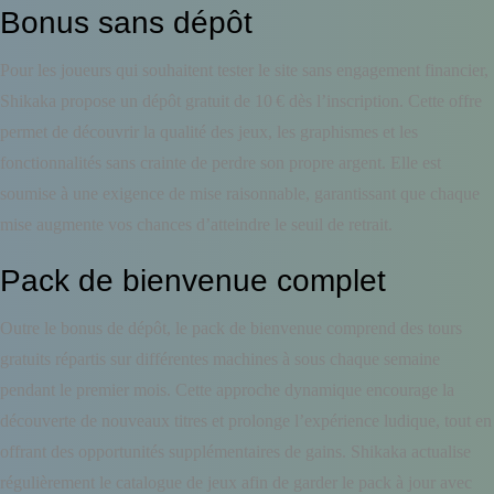
Bonus sans dépôt
Pour les joueurs qui souhaitent tester le site sans engagement financier,
Shikaka propose un dépôt gratuit de 10 € dès l’inscription. Cette offre
permet de découvrir la qualité des jeux, les graphismes et les
fonctionnalités sans crainte de perdre son propre argent. Elle est
soumise à une exigence de mise raisonnable, garantissant que chaque
mise augmente vos chances d’atteindre le seuil de retrait.
Pack de bienvenue complet
Outre le bonus de dépôt, le pack de bienvenue comprend des tours
gratuits répartis sur différentes machines à sous chaque semaine
pendant le premier mois. Cette approche dynamique encourage la
découverte de nouveaux titres et prolonge l’expérience ludique, tout en
offrant des opportunités supplémentaires de gains. Shikaka actualise
régulièrement le catalogue de jeux afin de garder le pack à jour avec