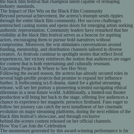
the black film festival that champion talent capable of reshaping
industry standards.
The Impact of Her Win on the Black Film Community
Beyond personal achievement, the actress’s triumph sends ripples
through the entire black film community. Her success challenges
entrenched casting norms and opens doors for emerging artists seeking
authentic representation. Community leaders have remarked that her
visibility at the black film festival serves as a beacon for aspiring
actors, encouraging them to pursue bold narratives without
compromise. Moreover, the win stimulates conversations around
funding, mentorship, and distribution channels tailored to diverse
creators. As festivals continue to spotlight stories that reflect lived
experiences, her victory reinforces the notion that audiences are eager
for content that is both entertaining and culturally resonant.
Upcoming Projects & Where to See Her Next
Following the award season, the actress has already secured roles in
several high‑profile projects that promise to expand her influence
further. A forthcoming sci‑fi drama, slated for a global streaming
release, will see her portray a pioneering scientist navigating ethical
dilemmas in a near‑future world. Additionally, a limited‑run theater
production will bring her back to the stage, offering live audiences a
chance to experience her magnetic presence firsthand. Fans eager to
follow her journey can catch the next installment of her cinematic
evolution on major streaming platforms, during the next edition of the
black film festival’s showcase, and through exclusive
behind‑the‑scenes content released on her official channels.
How You Can Join the Celebration
The momentum generated by this award‑winning performance is far