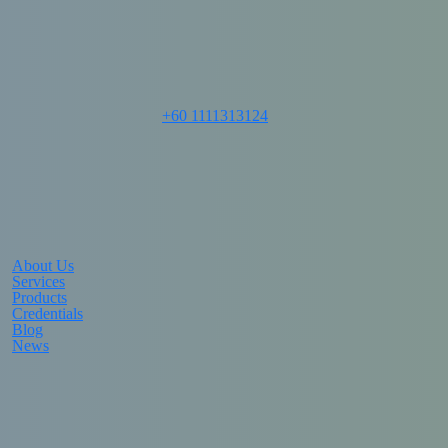
+60 1111313124
About Us
Services
Products
Credentials
Blog
News