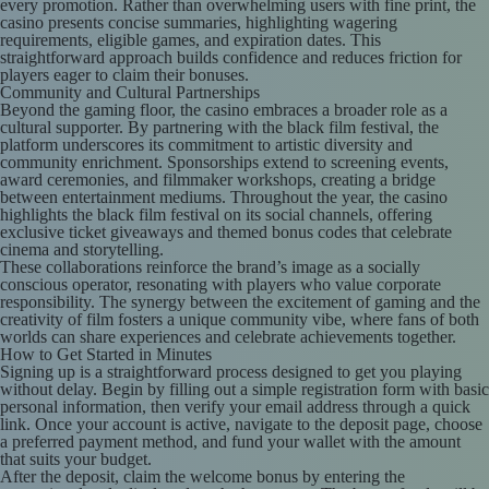
every promotion. Rather than overwhelming users with fine print, the
casino presents concise summaries, highlighting wagering
requirements, eligible games, and expiration dates. This
straightforward approach builds confidence and reduces friction for
players eager to claim their bonuses.
Community and Cultural Partnerships
Beyond the gaming floor, the casino embraces a broader role as a
cultural supporter. By partnering with the black film festival, the
platform underscores its commitment to artistic diversity and
community enrichment. Sponsorships extend to screening events,
award ceremonies, and filmmaker workshops, creating a bridge
between entertainment mediums. Throughout the year, the casino
highlights the black film festival on its social channels, offering
exclusive ticket giveaways and themed bonus codes that celebrate
cinema and storytelling.
These collaborations reinforce the brand’s image as a socially
conscious operator, resonating with players who value corporate
responsibility. The synergy between the excitement of gaming and the
creativity of film fosters a unique community vibe, where fans of both
worlds can share experiences and celebrate achievements together.
How to Get Started in Minutes
Signing up is a straightforward process designed to get you playing
without delay. Begin by filling out a simple registration form with basic
personal information, then verify your email address through a quick
link. Once your account is active, navigate to the deposit page, choose
a preferred payment method, and fund your wallet with the amount
that suits your budget.
After the deposit, claim the welcome bonus by entering the