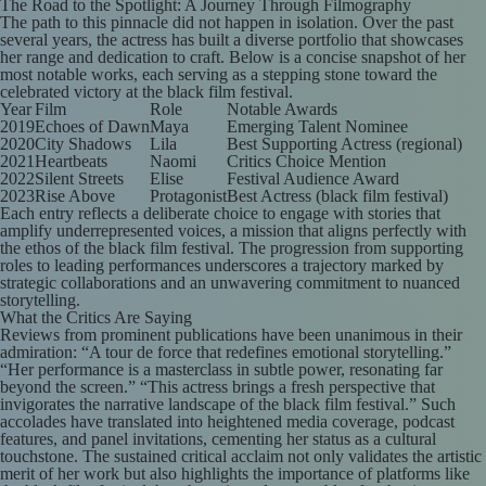
The Road to the Spotlight: A Journey Through Filmography
The path to this pinnacle did not happen in isolation. Over the past
several years, the actress has built a diverse portfolio that showcases
her range and dedication to craft. Below is a concise snapshot of her
most notable works, each serving as a stepping stone toward the
celebrated victory at the black film festival.
Year
Film
Role
Notable Awards
2019
Echoes of Dawn
Maya
Emerging Talent Nominee
2020
City Shadows
Lila
Best Supporting Actress (regional)
2021
Heartbeats
Naomi
Critics Choice Mention
2022
Silent Streets
Elise
Festival Audience Award
2023
Rise Above
Protagonist
Best Actress (black film festival)
Each entry reflects a deliberate choice to engage with stories that
amplify underrepresented voices, a mission that aligns perfectly with
the ethos of the black film festival. The progression from supporting
roles to leading performances underscores a trajectory marked by
strategic collaborations and an unwavering commitment to nuanced
storytelling.
What the Critics Are Saying
Reviews from prominent publications have been unanimous in their
admiration: “A tour de force that redefines emotional storytelling.”
“Her performance is a masterclass in subtle power, resonating far
beyond the screen.” “This actress brings a fresh perspective that
invigorates the narrative landscape of the black film festival.” Such
accolades have translated into heightened media coverage, podcast
features, and panel invitations, cementing her status as a cultural
touchstone. The sustained critical acclaim not only validates the artistic
merit of her work but also highlights the importance of platforms like