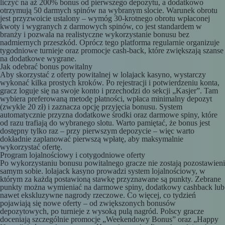
liczyć na aż 200% bonus od pierwszego depozytu, a dodatkowo
otrzymują 50 darmych spinów na wybranym slocie. Warunek obrotu
jest przyzwoicie ustalony – wymóg 30‑krotnego obrotu wpłaconej
kwoty i wygranych z darmowych spinów, co jest standardem w
branży i pozwala na realistyczne wykorzystanie bonusu bez
nadmiernych przeszkód. Oprócz tego platforma regularnie organizuje
tygodniowe turnieje oraz promocje cash‑back, które zwiększają szanse
na dodatkowe wygrane.
Jak odebrać bonus powitalny
Aby skorzystać z oferty powitalnej w lolajack kasyno, wystarczy
wykonać kilka prostych kroków. Po rejestracji i potwierdzeniu konta,
gracz loguje się na swoje konto i przechodzi do sekcji „Kasjer”. Tam
wybiera preferowaną metodę płatności, wpłaca minimalny depozyt
(zwykle 20 zł) i zaznacza opcję przyjęcia bonusu. System
automatycznie przyzna dodatkowe środki oraz darmowe spiny, które
od razu trafiają do wybranego slotu. Warto pamiętać, że bonus jest
dostępny tylko raz – przy pierwszym depozycie – więc warto
dokładnie zaplanować pierwszą wpłatę, aby maksymalnie
wykorzystać ofertę.
Program lojalnościowy i cotygodniowe oferty
Po wykorzystaniu bonusu powitalnego gracze nie zostają pozostawieni
samym sobie. lolajack kasyno prowadzi system lojalnościowy, w
którym za każdą postawioną stawkę przyznawane są punkty. Zebrane
punkty można wymieniać na darmowe spiny, dodatkowy cashback lub
nawet ekskluzywne nagrody rzeczowe. Co więcej, co tydzień
pojawiają się nowe oferty – od zwiększonych bonusów
depozytowych, po turnieje z wysoką pulą nagród. Polscy gracze
doceniają szczególnie promocje „Weekendowy Bonus” oraz „Happy