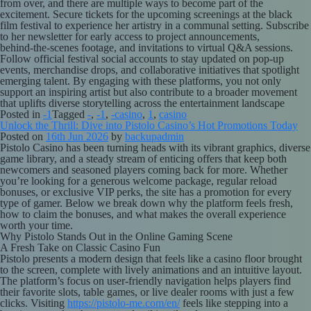
from over, and there are multiple ways to become part of the
excitement. Secure tickets for the upcoming screenings at the black
film festival to experience her artistry in a communal setting. Subscribe
to her newsletter for early access to project announcements,
behind‑the‑scenes footage, and invitations to virtual Q&A sessions.
Follow official festival social accounts to stay updated on pop‑up
events, merchandise drops, and collaborative initiatives that spotlight
emerging talent. By engaging with these platforms, you not only
support an inspiring artist but also contribute to a broader movement
that uplifts diverse storytelling across the entertainment landscape
Posted in
-1
Tagged
-
,
-1
,
-casino
,
1
,
casino
Unlock the Thrill: Dive into Pistolo Casino’s Hot Promotions Today
Posted on
16th Jun 2026
by
backupadmin
Pistolo Casino has been turning heads with its vibrant graphics, diverse
game library, and a steady stream of enticing offers that keep both
newcomers and seasoned players coming back for more. Whether
you’re looking for a generous welcome package, regular reload
bonuses, or exclusive VIP perks, the site has a promotion for every
type of gamer. Below we break down why the platform feels fresh,
how to claim the bonuses, and what makes the overall experience
worth your time.
Why Pistolo Stands Out in the Online Gaming Scene
A Fresh Take on Classic Casino Fun
Pistolo presents a modern design that feels like a casino floor brought
to the screen, complete with lively animations and an intuitive layout.
The platform’s focus on user-friendly navigation helps players find
their favorite slots, table games, or live dealer rooms with just a few
clicks. Visiting
https://pistolo-me.com/en/
feels like stepping into a