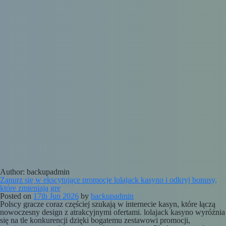
Author:
backupadmin
Zanurz się w ekscytujące promocje lolajack kasyno i odkryj bonusy,
które zmieniają grę
Posted on
17th Jun 2026
by
backupadmin
Polscy gracze coraz częściej szukają w internecie kasyn, które łączą
nowoczesny design z atrakcyjnymi ofertami. lolajack kasyno wyróżnia
się na tle konkurencji dzięki bogatemu zestawowi promocji,