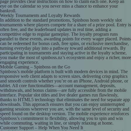
page provides clear instructions on how to claim each one. Keep an
eye on the calendar so you never miss a chance to enhance your
bankroll.
Weekly Tournaments and Loyalty Rewards
In addition to the standard promotions, Spinboss hosts weekly slot
tournaments where players compete for a share of a prize pool. Entry is
often free, and the leaderboard updates in real time, adding a
competitive edge to regular gameplay. The loyalty program runs
parallel to these events, awarding points for every wager placed. Points
can be redeemed for bonus cash, free spins, or exclusive merchandise,
turning everyday play into a pathway toward additional rewards. By
participating in tournaments and staying active in the loyalty scheme,
you make the most of spinboss.nz’s ecosystem and enjoy a richer, more
engaging experience.
Mobile Gaming – Spinboss on the Go
Spinboss’s mobile platform is built with modern devices in mind. The
responsive web client adapts to screen sizes, delivering crisp graphics
and smooth controls whether you’re on an iPhone, Android phone, or
tablet. All core functionalities—account management, deposits,
withdrawals, and bonus claims—are fully accessible from the mobile
interface. Popular slot titles and live dealer games run flawlessly,
thanks to HTML5 technology that eliminates the need for separate app
downloads. This approach ensures that you can enjoy uninterrupted
gaming sessions wherever you are, with the same level of security and
speed found on the desktop version. The mobile experience reinforces
Spinboss’s commitment to flexibility, allowing you to spin and win
while commuting, waiting in line, or simply relaxing at home.
Customer Support – Help When You Need It