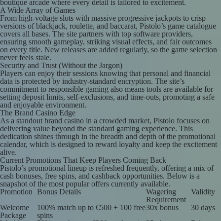
boutique arcade where every detail is tailored to excitement.
A Wide Array of Games
From high‑voltage slots with massive progressive jackpots to crisp
versions of blackjack, roulette, and baccarat, Pistolo’s game catalogue
covers all bases. The site partners with top software providers,
ensuring smooth gameplay, striking visual effects, and fair outcomes
on every title. New releases are added regularly, so the game selection
never feels stale.
Security and Trust (Without the Jargon)
Players can enjoy their sessions knowing that personal and financial
data is protected by industry‑standard encryption. The site’s
commitment to responsible gaming also means tools are available for
setting deposit limits, self‑exclusions, and time‑outs, promoting a safe
and enjoyable environment.
The Brand Casino Edge
As a standout brand casino in a crowded market, Pistolo focuses on
delivering value beyond the standard gaming experience. This
dedication shines through in the breadth and depth of the promotional
calendar, which is designed to reward loyalty and keep the excitement
alive.
Current Promotions That Keep Players Coming Back
Pistolo’s promotional lineup is refreshed frequently, offering a mix of
cash bonuses, free spins, and cashback opportunities. Below is a
snapshot of the most popular offers currently available.
Promotion
Bonus Details
Wagering
Validity
Requirement
Welcome
100% match up to €500 + 100 free
30x bonus
30 days
Package
spins