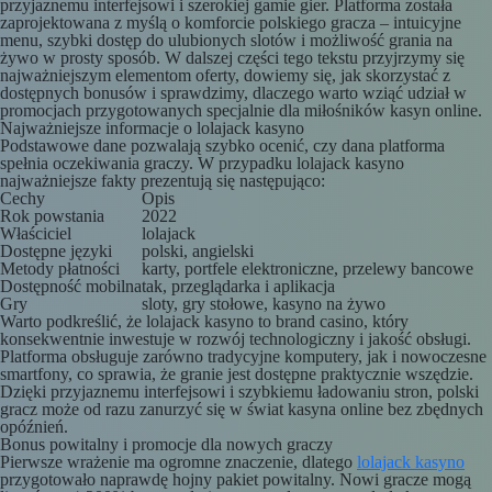
przyjaznemu interfejsowi i szerokiej gamie gier. Platforma została
zaprojektowana z myślą o komforcie polskiego gracza – intuicyjne
menu, szybki dostęp do ulubionych slotów i możliwość grania na
żywo w prosty sposób. W dalszej części tego tekstu przyjrzymy się
najważniejszym elementom oferty, dowiemy się, jak skorzystać z
dostępnych bonusów i sprawdzimy, dlaczego warto wziąć udział w
promocjach przygotowanych specjalnie dla miłośników kasyn online.
Najważniejsze informacje o lolajack kasyno
Podstawowe dane pozwalają szybko ocenić, czy dana platforma
spełnia oczekiwania graczy. W przypadku lolajack kasyno
najważniejsze fakty prezentują się następująco:
Cechy
Opis
Rok powstania
2022
Właściciel
lolajack
Dostępne języki
polski, angielski
Metody płatności
karty, portfele elektroniczne, przelewy bancowe
Dostępność mobilna
tak, przeglądarka i aplikacja
Gry
sloty, gry stołowe, kasyno na żywo
Warto podkreślić, że lolajack kasyno to brand casino, który
konsekwentnie inwestuje w rozwój technologiczny i jakość obsługi.
Platforma obsługuje zarówno tradycyjne komputery, jak i nowoczesne
smartfony, co sprawia, że granie jest dostępne praktycznie wszędzie.
Dzięki przyjaznemu interfejsowi i szybkiemu ładowaniu stron, polski
gracz może od razu zanurzyć się w świat kasyna online bez zbędnych
opóźnień.
Bonus powitalny i promocje dla nowych graczy
Pierwsze wrażenie ma ogromne znaczenie, dlatego
lolajack kasyno
przygotowało naprawdę hojny pakiet powitalny. Nowi gracze mogą