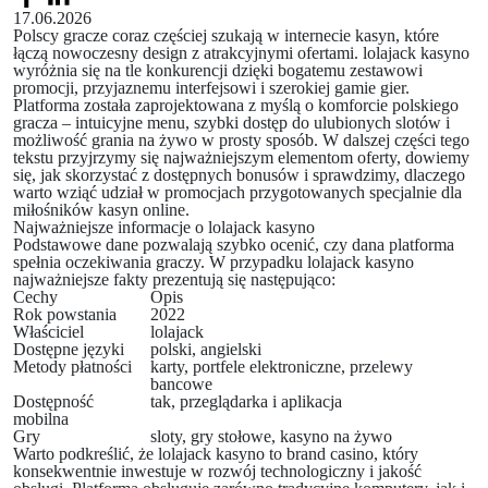
17.06.2026
Polscy gracze coraz częściej szukają w internecie kasyn, które
łączą nowoczesny design z atrakcyjnymi ofertami. lolajack kasyno
wyróżnia się na tle konkurencji dzięki bogatemu zestawowi
promocji, przyjaznemu interfejsowi i szerokiej gamie gier.
Platforma została zaprojektowana z myślą o komforcie polskiego
gracza – intuicyjne menu, szybki dostęp do ulubionych slotów i
możliwość grania na żywo w prosty sposób. W dalszej części tego
tekstu przyjrzymy się najważniejszym elementom oferty, dowiemy
się, jak skorzystać z dostępnych bonusów i sprawdzimy, dlaczego
warto wziąć udział w promocjach przygotowanych specjalnie dla
miłośników kasyn online.
Najważniejsze informacje o lolajack kasyno
Podstawowe dane pozwalają szybko ocenić, czy dana platforma
spełnia oczekiwania graczy. W przypadku lolajack kasyno
najważniejsze fakty prezentują się następująco:
Cechy
Opis
Rok powstania
2022
Właściciel
lolajack
Dostępne języki
polski, angielski
Metody płatności
karty, portfele elektroniczne, przelewy
bancowe
Dostępność
tak, przeglądarka i aplikacja
mobilna
Gry
sloty, gry stołowe, kasyno na żywo
Warto podkreślić, że lolajack kasyno to brand casino, który
konsekwentnie inwestuje w rozwój technologiczny i jakość