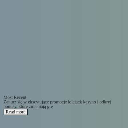
Most Recent
Zanurz się w ekscytujące promocje lolajack kasyno i odkryj
bonusy, które zmieniają grę
Read more