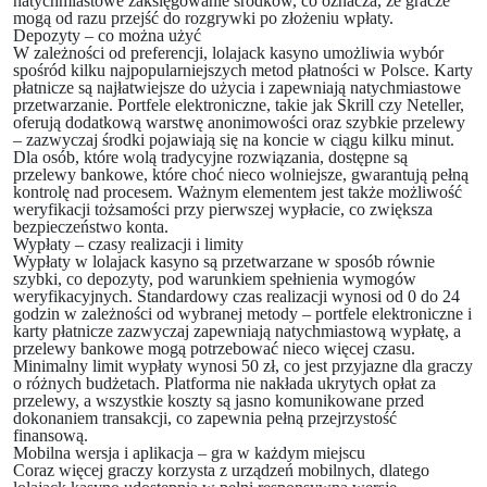
natychmiastowe zaksięgowanie środków, co oznacza, że gracze
mogą od razu przejść do rozgrywki po złożeniu wpłaty.
Depozyty – co można użyć
W zależności od preferencji, lolajack kasyno umożliwia wybór
spośród kilku najpopularniejszych metod płatności w Polsce. Karty
płatnicze są najłatwiejsze do użycia i zapewniają natychmiastowe
przetwarzanie. Portfele elektroniczne, takie jak Skrill czy Neteller,
oferują dodatkową warstwę anonimowości oraz szybkie przelewy
– zazwyczaj środki pojawiają się na koncie w ciągu kilku minut.
Dla osób, które wolą tradycyjne rozwiązania, dostępne są
przelewy bankowe, które choć nieco wolniejsze, gwarantują pełną
kontrolę nad procesem. Ważnym elementem jest także możliwość
weryfikacji tożsamości przy pierwszej wypłacie, co zwiększa
bezpieczeństwo konta.
Wypłaty – czasy realizacji i limity
Wypłaty w lolajack kasyno są przetwarzane w sposób równie
szybki, co depozyty, pod warunkiem spełnienia wymogów
weryfikacyjnych. Standardowy czas realizacji wynosi od 0 do 24
godzin w zależności od wybranej metody – portfele elektroniczne i
karty płatnicze zazwyczaj zapewniają natychmiastową wypłatę, a
przelewy bankowe mogą potrzebować nieco więcej czasu.
Minimalny limit wypłaty wynosi 50 zł, co jest przyjazne dla graczy
o różnych budżetach. Platforma nie nakłada ukrytych opłat za
przelewy, a wszystkie koszty są jasno komunikowane przed
dokonaniem transakcji, co zapewnia pełną przejrzystość
finansową.
Mobilna wersja i aplikacja – gra w każdym miejscu
Coraz więcej graczy korzysta z urządzeń mobilnych, dlatego