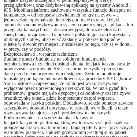
lolajack kasyno udostępnia w pełni responsywną wersję
przeglądarkową oraz dedykowaną aplikację na systemy Android i
iOS. Mobilna platforma zachowuje wszystkie funkcje dostępne na
komputerze – od bonusów powitalnych po gry na żywo – a
jednocześnie optymalizuje interfejs pod małe ekrany. Dzięki
automatycznemu wykrywaniu systemu operacyjnego, aplikacja lub
przeglądarka natychmiast dostosowują się do rozdzielczości i
specyfikacji urządzenia. To pozwala polskim graczom korzystać z
ulubionych slotów, obstawiać zakłady w pokerze lub grać w
ruletkę w dowolnym miejscu, niezależnie od tego, czy są w domu,
w pracy, czy w podróży.
Bezpieczeństwo i wsparcie techniczne
Zaufanie graczy buduje się na solidnym fundamencie
bezpieczeństwa i rzetelnej obsługi klienta. lolajack kasyno stosuje
nowoczesne szyfrowanie SSL, co chroni wszystkie przesyłane
dane przed nieautoryzowanym dostępem. System monitoruje
transakcje pod kątem nieprawidłowości, a procedury KYC (Know
Your Customer) zapewniają, że konto jest wykorzystywane
wyłącznie przez uprawnionego użytkownika. W razie pytań lub
problemów, gracze mają do dyspozycji całodobowy czat na żywo
oraz skrzynkę e‑mail, gdzie kompetentny zespół wsparcia
odpowiada w języku polskim. Dodatkowo, sekcja pomocy zawiera
szczegółowe poradniki dotyczące rejestracji, weryfikacji, a także
rozwiązywania najczęstszych problemów technicznych.
Podsumowanie – co wyróżnia lolajack kasyno
lolajack kasyno to platforma, którą warto rozważyć, jeśli szukasz
połączenia atrakcyjnych promocji, bogatej oferty gier i przyjaznych
warunków płatności. Hakiem przewodnim jest tutaj silny pakiet